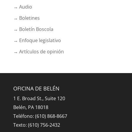
→ Audio
→ Boletines
→ Boletín Boscola
→ Enfoque legislativo
→ Artículos de opinión
OFICINA DE BELÉN
1 E. Broad St., Suite 120
Belén, PA 18018
Teléfono: (610) 868-8667
Texto: (610) 756-2432