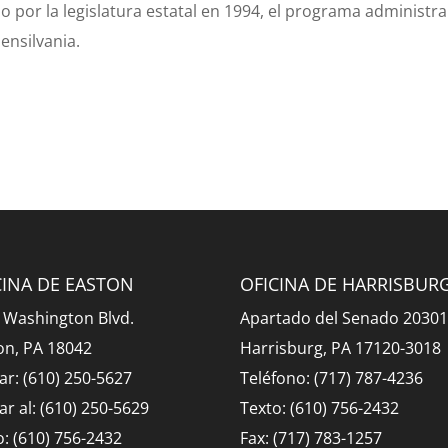
por la legislatura estatal en 1994, el programa administra
ensilvania.
CINA DE EASTON
OFICINA DE HARRISBUR
 Washington Blvd.
Apartado del Senado 2030
on, PA 18042
Harrisburg, PA 17120-3018
ar: (610) 250-5627
Teléfono: (717) 787-4236
ar al: (610) 250-5629
Texto: (610) 756-2432
o: (610) 756-2432
Fax: (717) 783-1257