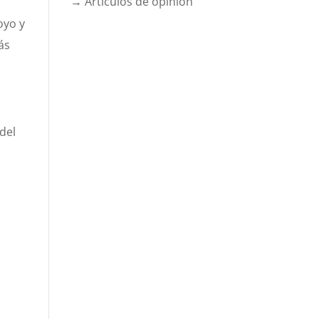
→ Artículos de opinión
oyo y
ás
del