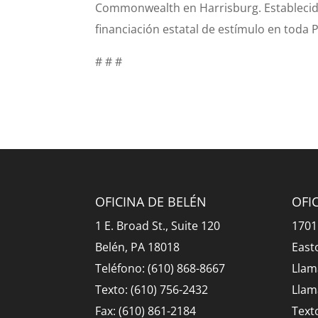
Commonwealth en Harrisburg. Establecido 
financiación estatal de estímulo en toda P
# # #
OFICINA DE BELÉN
OFI
1 E. Broad St., Suite 120
1701
Belén, PA 18018
East
Teléfono: (610) 868-8667
Llam
Texto: (610) 756-2432
Llam
Fax: (610) 861-2184
Text