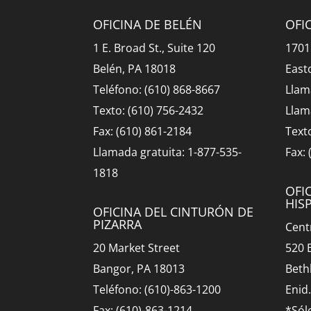
OFICINA DE BELÉN
OFI
1 E. Broad St., Suite 120
1701
Belén, PA 18018
East
Teléfono: (610) 868-8667
Llam
Texto: (610) 756-2432
Llam
Fax: (610) 861-2184
Text
Llamada gratuita: 1-877-535-
Fax:
1818
OFI
HIS
OFICINA DEL CINTURÓN DE
PIZARRA
Cent
20 Market Street
520 
Bangor, PA 18013
Beth
Teléfono: (610)-863-1200
Enid
Fax: (610)-863-1214
*Sól