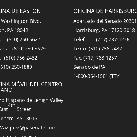
CINA DE EASTON
OFICINA DE HARRISBUR
 Washington Blvd.
Apartado del Senado 2030
on, PA 18042
Harrisburg, PA 17120-3018
ar: (610) 250-5627
Teléfono: (717) 787-4236
ar al: (610) 250-5629
Texto: (610) 756-2432
o: (610) 756-2432
Fax: (717) 783-1257
 (610) 250-1889
Senado de PA:
1-800-364-1581 (TTY)
CINA MÓVIL DEL CENTRO
PANO
ro Hispano de Lehigh Valley
4th
East
Street
lehem, PA 18015
.Vazquez@pasenate.com
o con cita previa