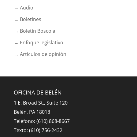
→ Audio
→ Boletines
→ Boletín Boscola
→ Enfoque legislativo
→ Artículos de opinión
OFICINA DE BELÉN
1 E. Broad St., Suite 120
Belén, PA 18018
Teléfono: (610) 868-8667
Texto: (610) 756-2432